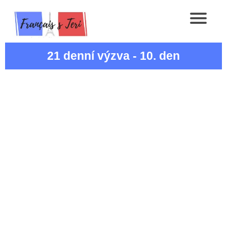
21 denní výzva - 10. den