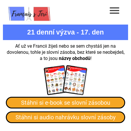
21 denní výzva - 17. den
Ať už ve Francii žiješ nebo se sem chystáš jen na
dovolenou, tohle je slovní zásoba, bez které se neobejdeš,
a to jsou
názvy obchodů
!
Stáhni si e-book se slovní zásobou
Stáhni si audio nahrávku slovní zásoby