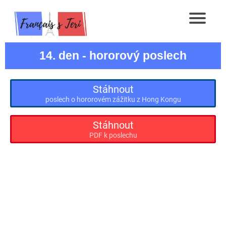
14. den - hororový poslech
Stáhnout
poslech o hororovém zážitku z Hong Kongu
Stáhnout
PDF k poslechu