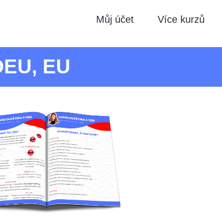
Můj účet
Více kurzů
OEU, EU