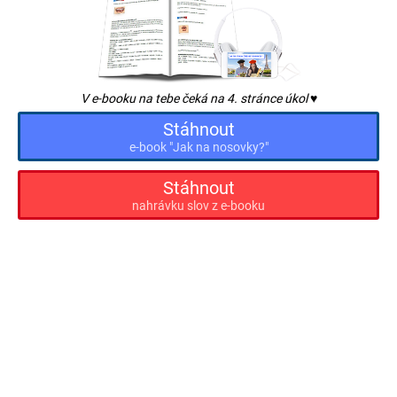
V e-booku na tebe čeká na 4. stránce úkol ♥
Stáhnout
e-book "Jak na nosovky?"
Stáhnout
nahrávku slov z e-booku