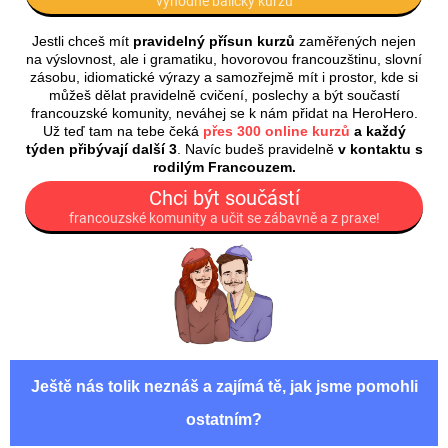
výhodné baličky kurzů
Jestli chceš mít
pravidelný přísun kurzů
zaměřených nejen
na výslovnost, ale i gramatiku, hovorovou francouzštinu, slovní
zásobu, idiomatické výrazy a samozřejmě mít i prostor, kde si
můžeš dělat pravidelně cvičení, poslechy a být součastí
francouzské komunity, neváhej se k nám přidat na HeroHero.
Už teď tam na tebe čeká
přes 300 online kurzů
a každý
týden přibývají další 3
. Navíc budeš pravidelně
v kontaktu s
rodilým Francouzem.
Chci být součástí
francouzské komunity a učit se zábavně a z praxe!
Ještě nás tolik neznáš a zajímá tě, jak jsme pomohli
ostatním?