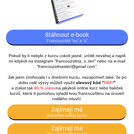
Stáhnout e-book
Francouzské "ou" a "u"
Pokud by ti nebylo z kurzu cokoli jasné, určitě neváhej a napiš
mi kdykoli na instagram
"francouzstina_s_teri"
nebo na e-mail
"francouzstinasteri@gmail.com".
Jak jsem zmiňovala i v dnešním kurzu, nezapomeň také, že po
dobu celé výzvy můžeš využít
slevový kód "
DEFI
"
a získat tak
60 % slevu
na jakýkoli online kurz nebo balíček
kurzů, které ti pomohou vyladit tvou francouzštinu na úroveň
rodilého mluvčí.
Zajímají mě
jednotlivé online kurzy
Zajímají mě