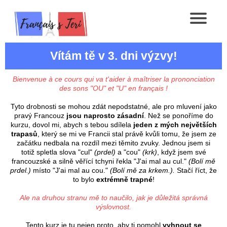
Vítám tě v 3. dni výzvy!
Bienvenue à ce cours qui va t'aider à maîtriser la prononciation
des sons "OU" et "U" en français !
Tyto drobnosti se mohou zdát nepodstatné, ale pro mluvení jako
pravý Francouz
jsou naprosto zásadní
. Než se ponoříme do
kurzu, dovol mi, abych s tebou sdílela
jeden z mých největších
trapasů
, který se mi ve Francii stal právě kvůli tomu, že jsem ze
začátku nedbala na rozdíl mezi těmito zvuky. Jednou jsem si
totiž spletla slova "cul"
(prdel)
a "cou"
(krk)
, když jsem své
francouzské a silně věřící tchyni řekla "J'ai mal au cul."
(Bolí mě
prdel.)
místo "J'ai mal au cou."
(Bolí mě za krkem.).
Stačí říct, že
to bylo
extrémně trapné
!
Ale na druhou stranu mě to naučilo, jak je důležitá správná
výslovnost.
Tento kurz je tu nejen proto, aby ti pomohl
vyhnout se