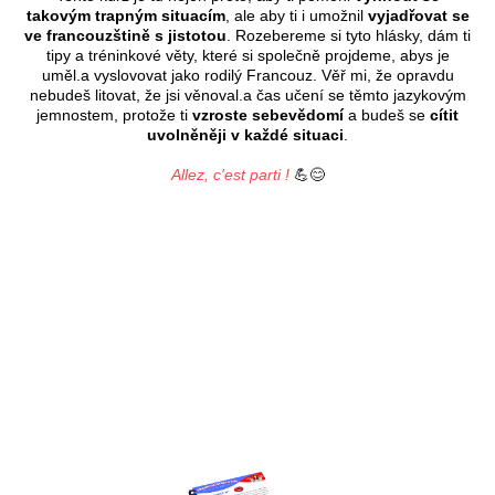
takovým trapným situacím
, ale aby ti i umožnil
vyjadřovat se
ve francouzštině s jistotou
. Rozebereme si tyto hlásky, dám ti
tipy a tréninkové věty, které si společně projdeme, abys je
uměl.a vyslovovat jako rodilý Francouz. Věř mi, že opravdu
nebudeš litovat, že jsi věnoval.a čas učení se těmto jazykovým
jemnostem, protože ti
vzroste sebevědomí
a budeš se
cítit
uvolněněji v každé situaci
.
Allez, c'est parti !
💪😊