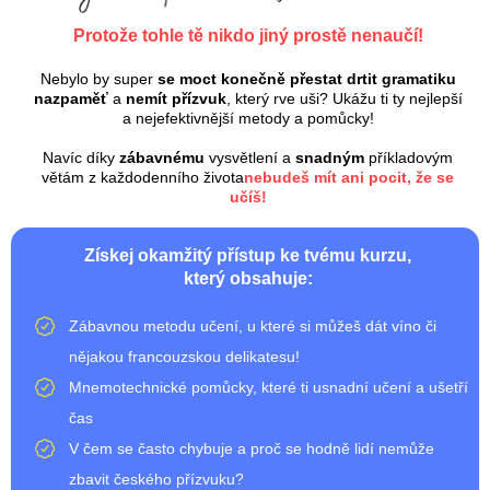
Protože tohle tě nikdo jiný prostě nenaučí!
Nebylo by super
se moct konečně přestat drtit gramatiku
nazpaměť
a
nemít přízvuk
, který rve uši? Ukážu ti ty nejlepší
a nejefektivnější metody a pomůcky!
Navíc díky
zábavnému
vysvětlení a
snadným
příkladovým
větám z každodenního života
nebudeš mít ani pocit, že se
učíš!
Získej okamžitý přístup ke tvému kurzu,
který obsahuje:
Zábavnou metodu učení, u které si můžeš dát víno či
nějakou francouzskou delikatesu!
Mnemotechnické pomůcky, které ti usnadní učení a ušetří
čas
V čem se často chybuje a proč se hodně lidí nemůže
zbavit českého přízvuku?