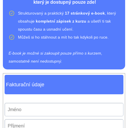
který je dostupný pouze zde!
Strukturovaný a praktický
17 stránkový e-book
, který
obsahuje
kompletní zápisek z kurzu
a ušetří ti tak
spoustu času a usnadní učení.
Můžeš si ho stáhnout a mít ho tak kdykoli po ruce.
E-book je možné si zakoupit pouze přímo s kurzem,
samostatně není nedostupný.
Fakturační údaje