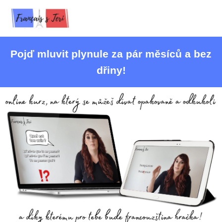
Pojď mluvit plynule za pár měsíců a bez
dřiny!