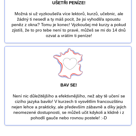
UŠETŘI PENÍZE!
Možná si už vyzkoušel/a více lektorů, kurzů, učebnic, ale
žádný ti nesedl a ty máš pocit, že jsi vyhodil/a spoustu
peněz z okna? Tomu je konec! Vyzkoušej mé kurzy a pokud
zjistíš, že to pro tebe není to pravé, můžeš se mi do 14 dnů
ozvat a vrátím ti peníze!
BAV SE!
Není nic důležitějšího a efektivnějšího, než aby tě učení se
cizího jazyka bavilo! V kurzech ti vysvětlím francouzštinu
nejen lehce a prakticky, ale především zábavně a díky jejich
neomezené dostupnosti, se můžeš učit kdykoli a klidně i z
pohodlí gauče nebo rovnou postele! :-D