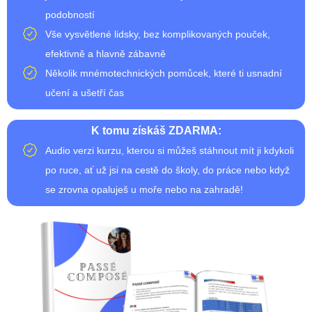
podobností
Vše vysvětlené lidsky, bez komplikovaných pouček,
efektivně a hlavně zábavně
Několik mnémotechnických pomůcek, které ti usnadní
učení a ušetří čas
K tomu získáš ZDARMA:
Audio verzi kurzu, kterou si můžeš stáhnout mít ji kdykoli
po ruce, ať už jsi na cestě do školy, do práce nebo když
se zrovna opaluješ u moře nebo na zahradě!