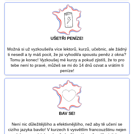
UŠETŘI PENÍZE!
Možná si už vyzkoušel/a více lektorů, kurzů, učebnic, ale žádný
ti nesedl a ty máš pocit, že jsi vyhodil/a spoustu peněz z okna?
Tomu je konec! Vyzkoušej mé kurzy a pokud zjistíš, že to pro
tebe není to pravé, můžeš se mi do 14 dnů ozvat a vrátím ti
peníze!
BAV SE!
Není nic důležitějšího a efektivnějšího, než aby tě učení se
cizího jazyka bavilo! V kurzech ti vysvětlím francouzštinu nejen