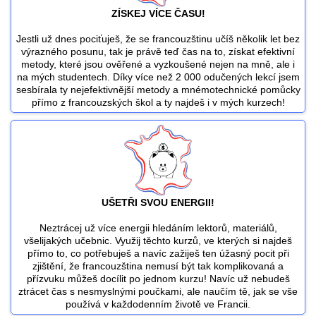
ZÍSKEJ VÍCE ČASU!
Jestli už dnes pociťuješ, že se francouzštinu učíš několik let bez
výrazného posunu, tak je právě teď čas na to, získat efektivní
metody, které jsou ověřené a vyzkoušené nejen na mně, ale i
na mých studentech. Díky více než 2 000 odučených lekcí jsem
sesbírala ty nejefektivnější metody a mnémotechnické pomůcky
přímo z francouzských škol a ty najdeš i v mých kurzech!
UŠETŘI SVOU ENERGII!
Neztrácej už více energii hledáním lektorů, materiálů,
všelijakých učebnic. Využij těchto kurzů, ve kterých si najdeš
přímo to, co potřebuješ a navíc zažiješ ten úžasný pocit při
zjištění, že francouzština nemusí být tak komplikovaná a
přízvuku můžeš docílit po jednom kurzu! Navíc už nebudeš
ztrácet čas s nesmyslnými poučkami, ale naučím tě, jak se vše
používá v každodenním životě ve Francii.