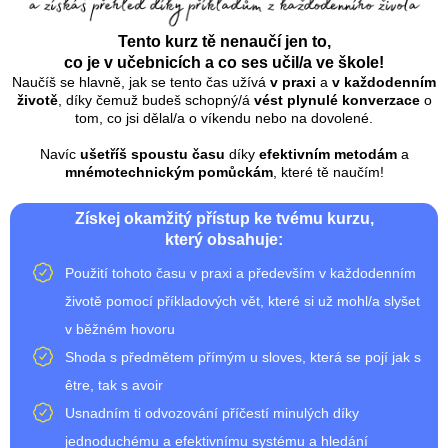
Tento kurz tě nenaučí jen to,
co je v učebnicích a co ses učil/a ve škole!
Naučíš se hlavně, jak se tento čas užívá
v praxi
a
v každodenním
životě
, díky čemuž budeš schopný/á
vést plynulé konverzace
o
tom, co jsi dělal/a o víkendu nebo na dovolené.
Navíc
ušetříš spoustu času
díky
efektivním metodám
a
mnémotechnickým pomůckám
, které tě naučím!
Získej okamžitý přístup ke tvému kurzu,
který obsahuje:
Použití tohoto času v praxi a především v každodenním
životě pomocí příkladových vět, které si už mohl/a slyšet
v běžném hovoru
Shoda s předmětem přímým u sloves, která se pojí jak s
être, tak s avoir
Usnadním ti odvozování příčestí minulých díky
jednoduchému a efektivnímu systému a hledání