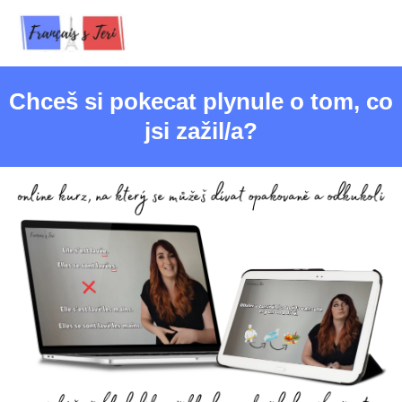
Chceš si pokecat plynule o tom, co
jsi zažil/a?