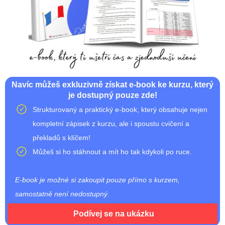
Navíc můžeš exkluzivně získat e-book ke kurzu, který
je dostupný pouze zde!
Strukturovaný a praktický e-book, který obsahuje nejen
kompletní zápisek z kurzu, ale i spoustu cvičení a
překladů s klíčem!
Můžeš si ho stáhnout a mít ho tak kdykoli po ruce.
E-book je možné si zakoupit pouze přímo s kurzem,
samostatně není nedostupný.
Podívej se na ukázku