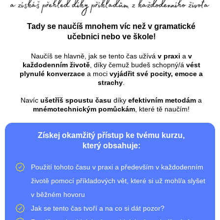
Tady se naučíš mnohem víc než v gramatické
učebnici nebo ve škole!
Naučíš se hlavně, jak se tento čas užívá
v praxi
a
v
každodenním životě
, díky čemuž budeš schopný/á
vést
plynulé konverzace
a moci
vyjádřit své pocity, emoce a
strachy
.
Navíc
ušetříš spoustu času
díky
efektivním metodám
a
mnémotechnickým pomůckám
, které tě naučím!
Získej okamžitý přístup ke tvému kurzu,
který obsahuje:
Použití tohoto času v praxi a především v každodenním
životě pomocí příkladových vět, které si už mohl/a slyšet
v běžném hovoru
Jak se tento čas tvoří a na co si dát pozor?