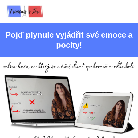
Pojď plynule vyjádřit své emoce a
pocity!