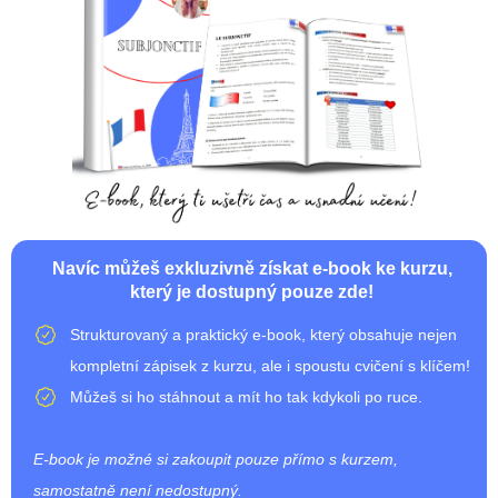
Navíc můžeš exkluzivně získat e-book ke kurzu,
který je dostupný pouze zde!
Strukturovaný a praktický e-book, který obsahuje nejen
kompletní zápisek z kurzu, ale i spoustu cvičení s klíčem!
Můžeš si ho stáhnout a mít ho tak kdykoli po ruce.
E-book je možné si zakoupit pouze přímo s kurzem,
samostatně není nedostupný.