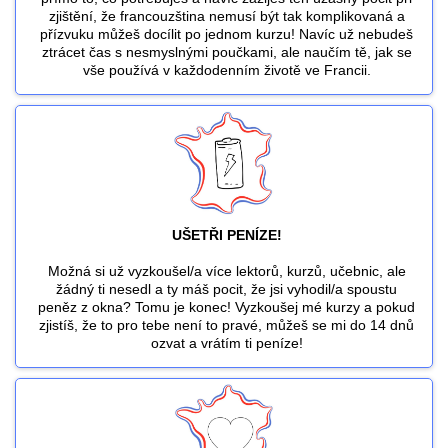
zjištění, že francouzština nemusí být tak komplikovaná a
přízvuku můžeš docílit po jednom kurzu! Navíc už nebudeš
ztrácet čas s nesmyslnými poučkami, ale naučím tě, jak se
vše používá v každodenním životě ve Francii.
UŠETŘI PENÍZE!
Možná si už vyzkoušel/a více lektorů, kurzů, učebnic, ale
žádný ti nesedl a ty máš pocit, že jsi vyhodil/a spoustu
peněz z okna? Tomu je konec! Vyzkoušej mé kurzy a pokud
zjistíš, že to pro tebe není to pravé, můžeš se mi do 14 dnů
ozvat a vrátím ti peníze!