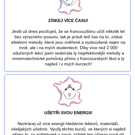
ZÍSKEJ VÍCE ČASU!
Jestli už dnes pociťuješ, že se francouzštinu učíš několik let
bez výrazného posunu, tak je právě teď čas na to, získat
efektivní metody, které jsou ověřené a vyzkoušené nejen na
mně, ale i na mých studentech. Díky více než 2 000
odučených lekcí jsem sesbírala ty nejefektivnější metody a
mnemotechnické pomůcky přímo z francouzských škol a ty
najdeš i v mých kurzech!
UŠETŘI SVOU ENERGII!
Neztrácej už více energii hledáním lektorů, materiálů,
všelijakých učebnic. Využij těchto kurzů, ve kterých si najdeš
přímo to, co potřebuješ a navíc zažiješ ten úžasný pocit při